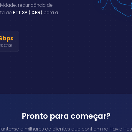
tividade, redundância de
eta ao
PTT SP (IX.BR)
para a
Gbps
nk total
Pronto para começar?
Junte-se a milhares de clientes que confiam na Havic Hos