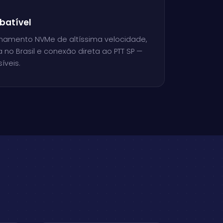
batível
amento NVMe de altíssima velocidade,
a no Brasil e conexão direta ao PTT SP —
íveis.