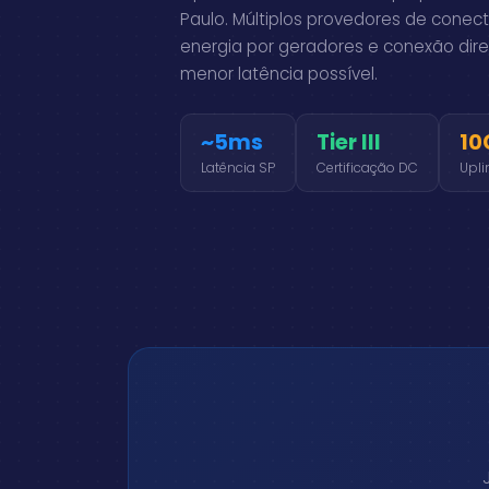
Paulo. Múltiplos provedores de conec
energia por geradores e conexão dir
menor latência possível.
~5ms
Tier III
10
Latência SP
Certificação DC
Upli