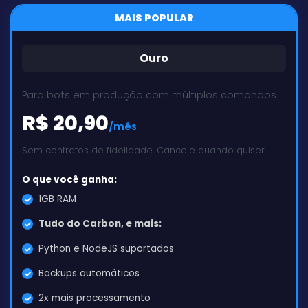
MAIS POPULAR
Ouro
Para bots em produção com múltiplos comandos
R$ 20,90
/mês
Sem contratos de fidelidade. Cancele quando quiser.
O que você ganha:
1GB RAM
Tudo do Carbon, e mais:
Python e NodeJS suportados
Backups automáticos
2x mais processamento