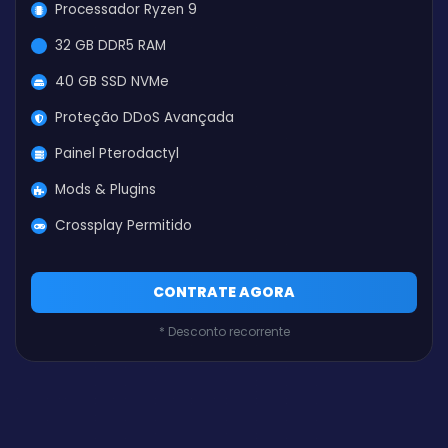
Processador Ryzen 9
32 GB DDR5 RAM
40 GB SSD NVMe
Proteção DDoS Avançada
Painel Pterodactyl
Mods & Plugins
Crossplay Permitido
CONTRATE AGORA
* Desconto recorrente