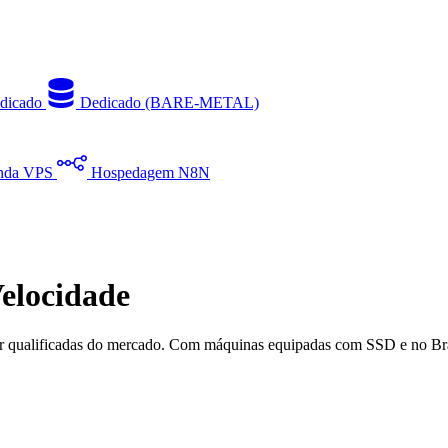
dicado
Dedicado (BARE-METAL)
nda VPS
Hospedagem N8N
elocidade
or qualificadas do mercado. Com máquinas equipadas com SSD e no Bra