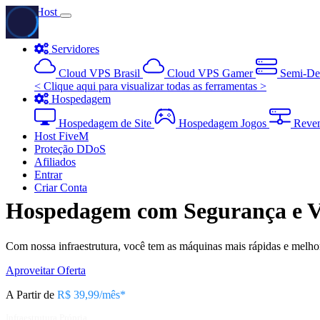
Havic Host
Servidores
Cloud VPS Brasil
Cloud VPS Gamer
Semi-De
< Clique aqui para visualizar todas as ferramentas >
Hospedagem
Hospedagem de Site
Hospedagem Jogos
Reve
Host FiveM
Proteção DDoS
Afiliados
Entrar
Criar Conta
Hospedagem
com Segurança e V
Com nossa infraestrutura, você tem as máquinas mais rápidas e melh
Aproveitar Oferta
A Partir de
R$ 39,99/mês*
Infraestrutura Própria