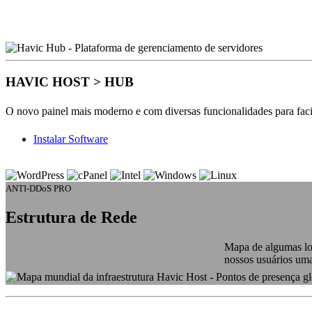
HAVIC HOST
> HUB
O novo painel mais moderno e com diversas funcionalidades para facil
Instalar Software
Eleve o nível do seu projeto online com as melhores tecnologias
ANTI-DDoS PRO
Estrutura de Rede
Mapa de algumas lo
nossos usuários um