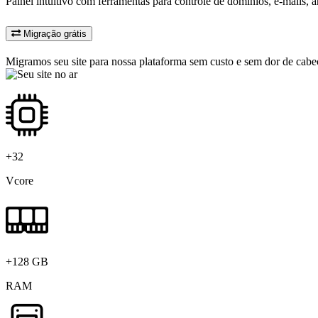
Painel intuitivo com ferramentas para controle de domínios, e-mails, 
Migração grátis
Migramos seu site para nossa plataforma sem custo e sem dor de cabe
+32
Vcore
+128 GB
RAM