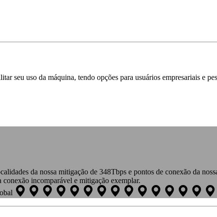
itar seu uso da máquina, tendo opções para usuários empresariais e pe
calidades da nossa mitigação de 348Tbps e pontos de conexão da nossa
a conexão incomparável e mitigação exemplar.