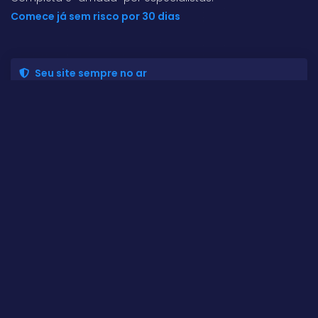
Comece já sem risco por 30 dias
Seu site sempre no ar
Uptime de 99,9% ou seu dinheiro de volta. Junte-se
aos clientes no mundo e conte com servidores
seguros e modernos.
Hospedagem aprimorada para WordPress
Gestão fácil
Migração grátis